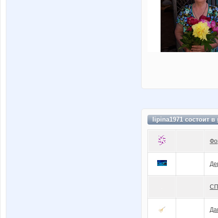
lipina1971 состоит в
Фо
Де
СП
Да