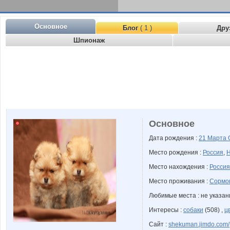
Основное
Блог
( 1 )
Дру
Шпионаж
Основное
Дата рождения :
21 Марта
Место рождения :
Россия
,
Н
Место нахождения :
Россия
Место проживания :
Сормов
Любимые места : не указа
Интересы :
собаки
(508) ,
ц
Сайт :
shekuman.jimdo.com/