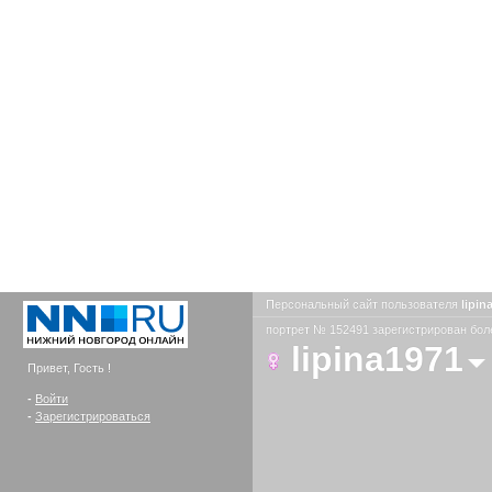
Персональный сайт пользователя
lipin
портрет № 152491 зарегистрирован боле
lipina1971
Привет, Гость !
-
Войти
-
Зарегистрироваться