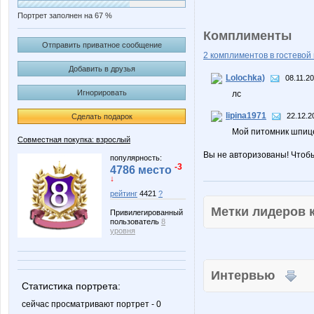
Портрет заполнен на 67 %
Комплименты
Отправить приватное сообщение
2 комплиментов в гостевой 
Добавить в друзья
Lolochka)
08.11.20
Игнорировать
лс
lipina1971
22.12.2
Сделать подарок
Мой питомник шпиц
Совместная покупка: взрослый
Вы не авторизованы! Чтоб
популярность:
-3
4786 место
↓
рейтинг
4421
?
Метки лидеров
Привилегированный
пользователь
8
уровня
Интервью
Статистика портрета:
сейчас просматривают портрет - 0