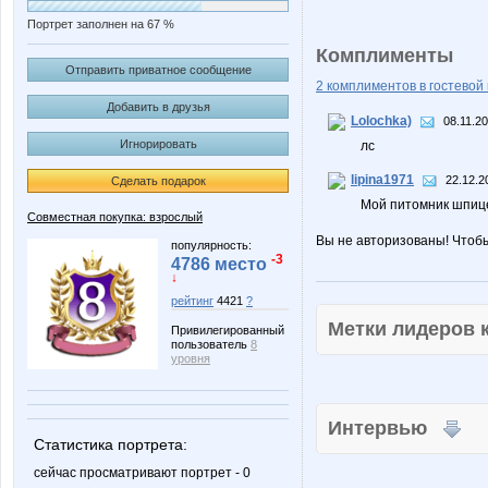
Портрет заполнен на 67 %
Комплименты
Отправить приватное сообщение
2 комплиментов в гостевой 
Добавить в друзья
Lolochka)
08.11.20
Игнорировать
лс
lipina1971
22.12.2
Сделать подарок
Мой питомник шпиц
Совместная покупка: взрослый
Вы не авторизованы! Чтоб
популярность:
-3
4786 место
↓
рейтинг
4421
?
Метки лидеров
Привилегированный
пользователь
8
уровня
Интервью
Статистика портрета:
сейчас просматривают портрет - 0