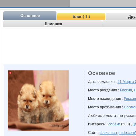
Основное
Блог
( 1 )
Дру
Шпионаж
Основное
Дата рождения :
21 Марта
Место рождения :
Россия
,
Н
Место нахождения :
Россия
Место проживания :
Сормов
Любимые места : не указа
Интересы :
собаки
(508) ,
ц
Сайт :
shekuman.jimdo.com/