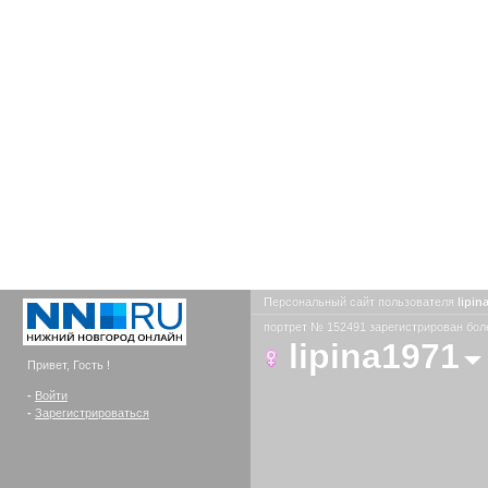
Персональный сайт пользователя
lipin
портрет № 152491 зарегистрирован боле
lipina1971
Привет, Гость !
-
Войти
-
Зарегистрироваться