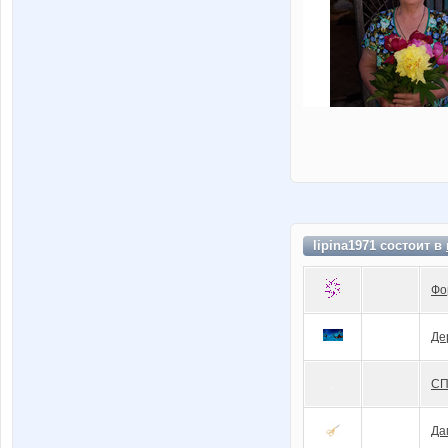
lipina1971 состоит в
Фо
Де
СП
Да